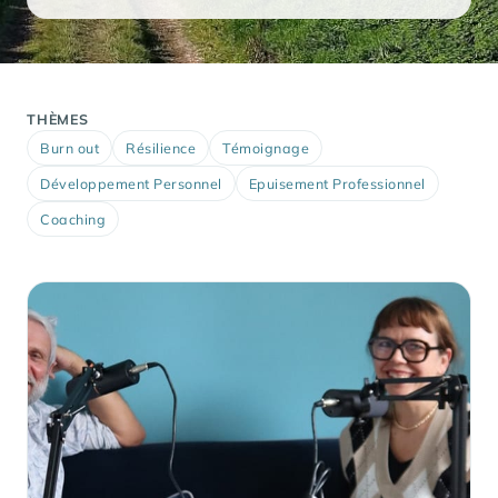
THÈMES
Burn out
Résilience
Témoignage
Développement Personnel
Epuisement Professionnel
Coaching