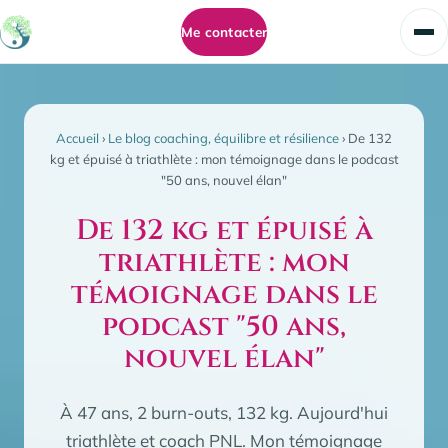
Me contacter
Accueil
›
Le blog coaching, équilibre et résilience
›
De 132
kg et épuisé à triathlète : mon témoignage dans le podcast
"50 ans, nouvel élan"
De 132 kg et épuisé à
triathlète : mon
témoignage dans le
podcast "50 ans,
nouvel élan"
À 47 ans, 2 burn-outs, 132 kg. Aujourd'hui
triathlète et coach PNL. Mon témoignage