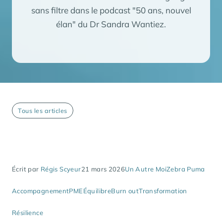
sans filtre dans le podcast "50 ans, nouvel
élan" du Dr Sandra Wantiez.
Tous les articles
Écrit par
Régis Scyeur
21 mars 2026
Un Autre Moi
Zebra Puma
Accompagnement
PME
Équilibre
Burn out
Transformation
Résilience