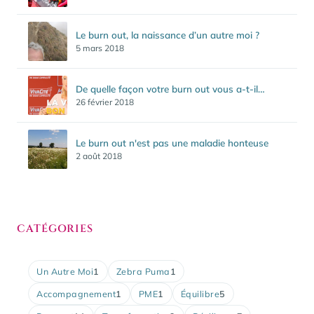
Le burn out, la naissance d’un autre moi ?
5 mars 2018
De quelle façon votre burn out vous a-t-il…
26 février 2018
Le burn out n'est pas une maladie honteuse
2 août 2018
CATÉGORIES
Un Autre Moi
1
Zebra Puma
1
Accompagnement
1
PME
1
Équilibre
5