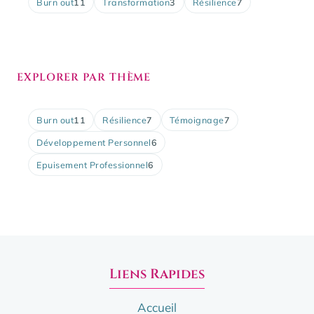
Burn out
11
Transformation
3
Résilience
7
EXPLORER PAR THÈME
Burn out
11
Résilience
7
Témoignage
7
Développement Personnel
6
Epuisement Professionnel
6
Liens Rapides
Accueil