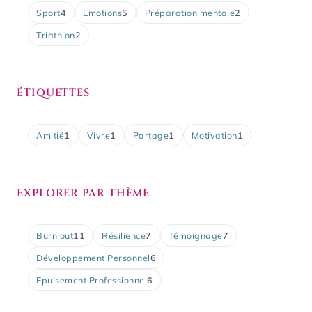
Sport
4
Emotions
5
Préparation mentale
2
Triathlon
2
ÉTIQUETTES
Amitié
1
Vivre
1
Partage
1
Motivation
1
EXPLORER PAR THÈME
Burn out
11
Résilience
7
Témoignage
7
Développement Personnel
6
Epuisement Professionnel
6